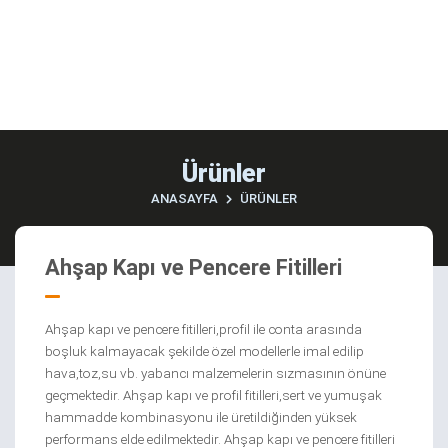
Ürünler
ANASAYFA
ÜRÜNLER
Ahşap Kapı ve Pencere Fitilleri
Ahşap kapı ve pencere fitilleri,profil ile conta arasında
boşluk kalmayacak şekilde özel modellerle imal edilip
hava,toz,su vb. yabancı malzemelerin sızmasının önüne
geçmektedir. Ahşap kapı ve profil fitilleri,sert ve yumuşak
hammadde kombinasyonu ile üretildiğinden yüksek
performans elde edilmektedir. Ahşap kapı ve pencere fitilleri