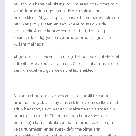
bulunduğu kanaldaki iki ayrı bölüm arasındaki titreşimini
ve sürtünmesini engelleyerek deforme olmalarını
önlemektedir. Ahşap kapı ve pencere fitilleri,pvc esaslı olup
nitril karışımıyla istenilen sertlik ve yumuşaklık elde
etmektedir. Ahşap kapı ve pencere fitilleri,klipsli olup
kesinlikle takıldığı yerden oynama yapmadan güvenle
kullanılmaktadır…
Ahşap kapı ve pencere fitilleri,çeşitli model ve ölçülerle imal
edilebilmekte ve bunun yanı sıra özel imalat olarak istenilen
sertlik,model ve ölçülerde de üretilebilmektedir…
Silikonlu ahşap kapı ve pencere fitilleri,profil ile conta
arasında boşluk kalmayacak şekilde özel modellerle imal
edilip hava,toz,su vb. yabancı malzemelerin sızmasının
önüne geçmektedir. Silikonlu ahşap kapı ve pencere fitilleri
bulunduğu kanaldaki iki ayrı bölüm arasındaki titreşimini
ve sürtünmesini engelleyerek deforme olmalarını
önlemektedir.Silikonlu ahşap kapı ve pencere fitilleri,silikon