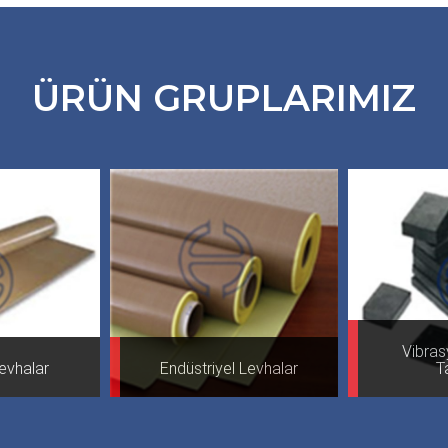
ÜRÜN GRUPLARIMIZ
Vibrasyon-Titreşim
Vibrasyon-Titreşim
Endüstriyel Levhalar
Endüstriyel Levhalar
Takozları
Takozları