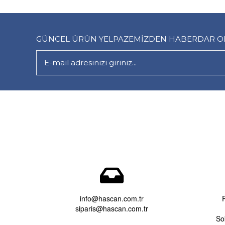
GÜNCEL ÜRÜN YELPAZEMİZDEN HABERDAR OLM
info@hascan.com.tr
siparis@hascan.com.tr
So