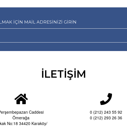
AK İÇİN MAİL ADRESİNİZİ GİRİN
İLETİŞİM
Perşembepazarı Caddesi
0 (212) 243 55 92
Ömerağa
0 (212) 293 26 36
kak No:18 34420 Karaköy/