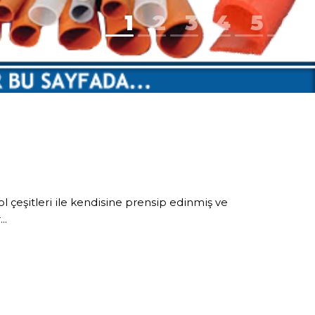
1
2
3
4
5
6
l çeşitleri ile kendisine prensip edinmiş ve
..