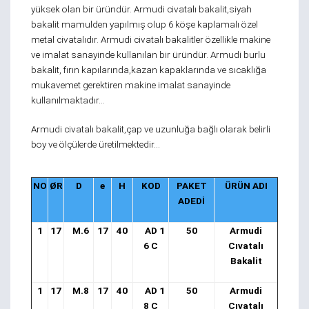
yüksek olan bir üründür. Armudi civatalı bakalit,siyah
bakalit mamulden yapılmış olup 6 köşe kaplamalı özel
metal civatalıdır. Armudi civatalı bakalitler özellikle makine
ve imalat sanayinde kullanılan bir üründür. Armudi burlu
bakalit, fırın kapılarında,kazan kapaklarında ve sıcaklığa
mukavemet gerektiren makine imalat sanayinde
kullanılmaktadır…
Armudi civatalı bakalit,çap ve uzunluğa bağlı olarak belirli
boy ve ölçülerde üretilmektedir…
NO
ØR
D
e
H
KOD
PAKET
ÜRÜN ADI
ADEDİ
1
17
M.6
17
40
AD 1
50
Armudi
6 C
Cıvatalı
Bakalit
1
17
M.8
17
40
AD 1
50
Armudi
8 C
Cıvatalı