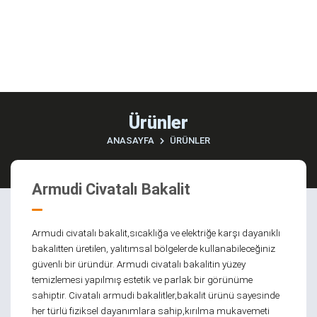
Ürünler
ANASAYFA
ÜRÜNLER
Armudi Civatalı Bakalit
Armudi civatalı bakalit,sıcaklığa ve elektriğe karşı dayanıklı
bakalitten üretilen, yalıtımsal bölgelerde kullanabileceğiniz
güvenli bir üründür. Armudi civatalı bakalitin yüzey
temizlemesi yapılmış estetik ve parlak bir görünüme
sahiptir. Civatalı armudi bakalitler,bakalit ürünü sayesinde
her türlü fiziksel dayanımlara sahip,kırılma mukavemeti