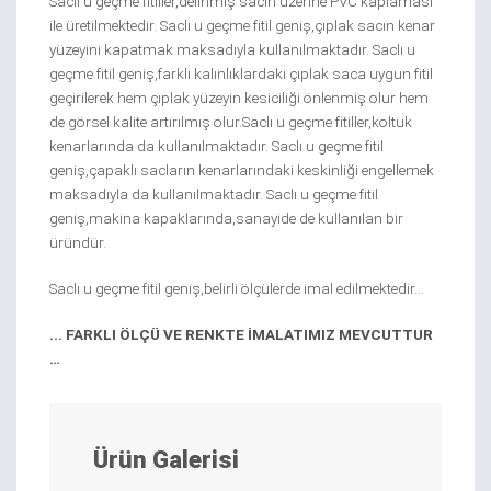
Saclı u geçme fitiller,delinmiş sacın üzerine PVC kaplaması
ile üretilmektedir. Saclı u geçme fitil geniş,çıplak sacın kenar
yüzeyini kapatmak maksadıyla kullanılmaktadır. Saclı u
geçme fitil geniş,farklı kalınlıklardaki çıplak saca uygun fitil
geçirilerek hem çıplak yüzeyin kesiciliği önlenmiş olur hem
de görsel kalite artırılmış olur.Saclı u geçme fitiller,koltuk
kenarlarında da kullanılmaktadır. Saclı u geçme fitil
geniş,çapaklı sacların kenarlarındaki keskinliği engellemek
maksadıyla da kullanılmaktadır. Saclı u geçme fitil
geniş,makina kapaklarında,sanayide de kullanılan bir
üründür.
Saclı u geçme fitil geniş,belirli ölçülerde imal edilmektedir…
... FARKLI ÖLÇÜ VE RENKTE İMALATIMIZ MEVCUTTUR
…
Ürün Galerisi