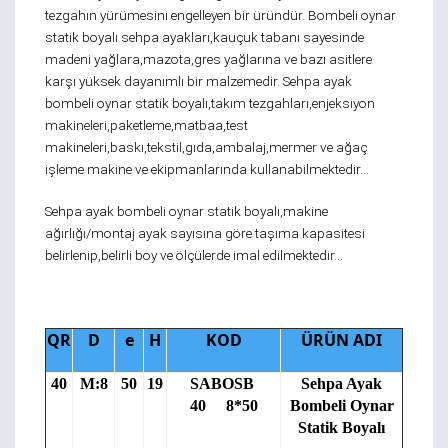
tezgahın yürümesini engelleyen bir üründür. Bombeli oynar
statik boyalı sehpa ayakları,kauçuk tabanı sayesinde
madeni yağlara,mazota,gres yağlarına ve bazı asitlere
karşı yüksek dayanımlı bir malzemedir. Sehpa ayak
bombeli oynar statik boyalı,takım tezgahları,enjeksiyon
makineleri,paketleme,matbaa,test
makineleri,baskı,tekstil,gıda,ambalaj,mermer ve ağaç
işleme makine ve ekipmanlarında kullanabilmektedir…
Sehpa ayak bombeli oynar statik boyalı,makine
ağırlığı/montaj ayak sayısına göre taşıma kapasitesi
belirlenip,belirli boy ve ölçülerde imal edilmektedir…
QR
D
e
H
KOD
ÜRÜN ADI
40
M:8
50
19
SABOSB
Sehpa Ayak
40 8*50
Bombeli Oynar
Statik Boyalı