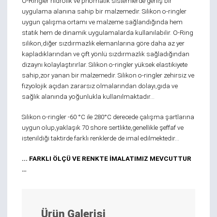
O-Ringler hidrolik ve pnömatik sistemlerde geniş bir
uygulama alanına sahip bir malzemedir. Silikon o-ringler
uygun çalışma ortamı ve malzeme sağlandığında hem
statik hem de dinamik uygulamalarda kullanılabilir. O-Ring
silikon,diğer sızdırmazlık elemanlarına göre daha az yer
kapladıklarından ve çift yönlü sızdırmazlık sağladığından
dizaynı kolaylaştırırlar. Silikon o-ringler yüksek elastikiyete
sahip,zor yanan bir malzemedir. Silikon o-ringler zehirsiz ve
fizyolojik açıdan zararsız olmalarından dolayı,gıda ve
sağlık alanında yoğunlukla kullanılmaktadır…
Silikon o-ringler -60 °C ile 280°C derecede çalışma şartlarına
uygun olup,yaklaşık 70 shore sertlikte,genellikle şeffaf ve
istenildiği taktirde farklı renklerde de imal edilmektedir…
... FARKLI ÖLÇÜ VE RENKTE İMALATIMIZ MEVCUTTUR
…
Ürün Galerisi